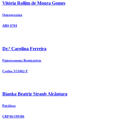
Vitória Rollim de Moura Gomes
Quiropraxista
ABQ 0704
Dr.ª Carolina Ferreira
Fisioterapeuta Respiratória
Crefito 3/51062-F
Bianka Beatriz Straub Alcântara
Psicóloga
CRP 06/199386