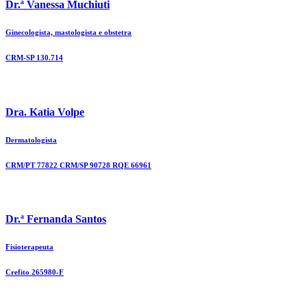
Dr.ª Vanessa Muchiuti
Ginecologista, mastologista e obstetra
CRM-SP 130.714
Dra. Katia Volpe
Dermatologista
CRM/PT 77822 CRM/SP 90728 RQE 66961
Dr.ª Fernanda Santos
Fisioterapeuta
Crefito 265980-F