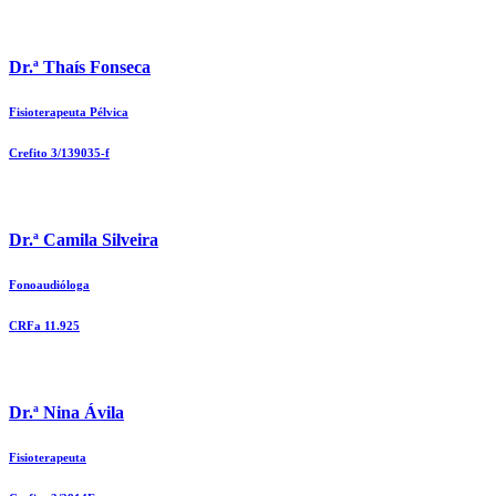
Dr.ª Thaís Fonseca
Fisioterapeuta Pélvica
Crefito 3/139035-f
Dr.ª Camila Silveira
Fonoaudióloga
CRFa 11.925
Dr.ª Nina Ávila
Fisioterapeuta