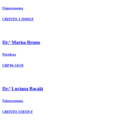
Fisioterapeuta
CREFITO-3 294691F
Dr.ª Marisa Bruno
Psicóloga
CRP 06-54158
Dr.ª Luciana Bacalá
Fisioterapeuta
CREFITO 3/58359-F