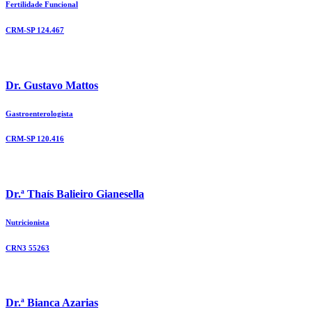
Fertilidade Funcional
CRM-SP 124.467
Dr. Gustavo Mattos
Gastroenterologista
CRM-SP 120.416
Dr.ª Thaís Balieiro Gianesella
Nutricionista
CRN3 55263
Dr.ª Bianca Azarias